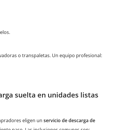
elos.
levadoras o transpaletas. Un equipo profesional:
arga suelta en unidades listas
ompradores eligen un
servicio de descarga de
uiente paso. Las inclusiones comunes son: