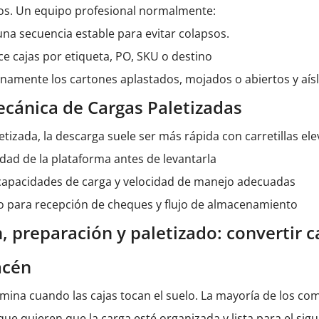
os. Un equipo profesional normalmente:
 una secuencia estable para evitar colapsos.
ice cajas por etiqueta, PO, SKU o destino
namente los cartones aplastados, mojados o abiertos y aísl
cánica de Cargas Paletizadas
aletizada, la descarga suele ser más rápida con carretillas e
idad de la plataforma antes de levantarla
, capacidades de carga y velocidad de manejo adecuadas
io para recepción de cheques y flujo de almacenamiento
n, preparación y paletizado: convertir c
acén
mina cuando las cajas tocan el suelo. La mayoría de los c
ue quieren que la carga esté organizada y lista para el sig