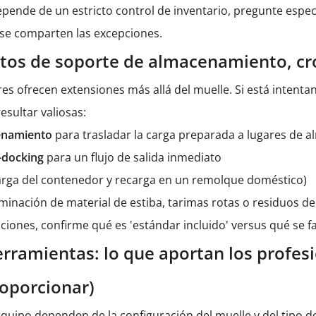
depende de un estricto control de inventario, pregunte espe
se comparten las excepciones.
s de soporte de almacenamiento, cro
 ofrecen extensiones más allá del muelle. Si está intenta
sultar valiosas:
enamiento
para trasladar la carga preparada a lugares de
s-docking
para un flujo de salida inmediato
arga del contenedor y recarga en un remolque doméstico)
liminación de material de estiba, tarimas rotas o residuos 
aciones, confirme qué es 'estándar incluido' versus qué se
erramientas: lo que aportan los profes
roporcionar)
equipo dependen de la configuración del muelle y del tipo d