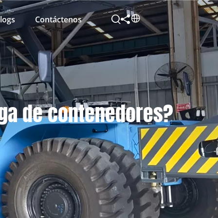
logs
Contáctenos
rga de contenedores?