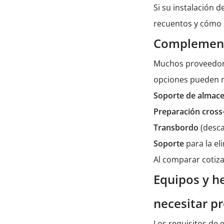
Si su instalación 
recuentos y cómo 
Complemento
Muchos proveedores
opciones pueden re
Soporte de almac
Preparación cros
Transbordo
(desc
Soporte
para la e
Al comparar cotiz
Equipos y h
necesitar p
Los requisitos de 