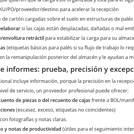
KU/PO/proveedor/destino para acelerar la recepción
s de cartón cargadas sobre el suelo en estructuras de palés
reelaborar
si las cajas están desplazadas, dañadas o mal em
e/envoltura retráctil
para estabilizar la carga para su alma
tas
(etiquetas básicas para palés si su flujo de trabajo lo req
n la remanipulación posterior del almacén y le ayudan a m
 e informes: prueba, precisión y excep
ional incluye información, porque la precisión en la recepc
vel de servicio, un proveedor profesional puede ofrecer:
ecuento de piezas o del recuento de cajas
frente a BOL/manif
pciones
(escasez, exceso, etiquetas no coincidentes)
con fotografías y notas claras.
po y notas de productividad
(útiles para el seguimiento inte