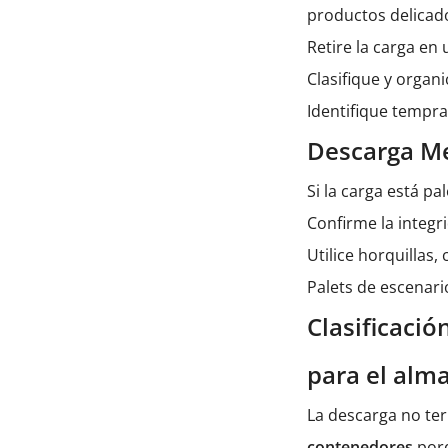
productos delicad
Retire la carga en
Clasifique y organ
Identifique tempra
Descarga Me
Si la carga está p
Confirme la integr
Utilice horquillas
Palets de escenar
Clasificació
para el alm
La descarga no ter
contenedores
porq